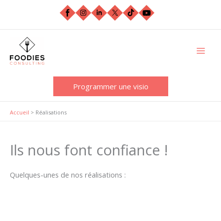
Aller
au
contenu
Programmer une visio
Accueil
>
Réalisations
Ils nous font confiance !
Quelques-unes de nos réalisations :