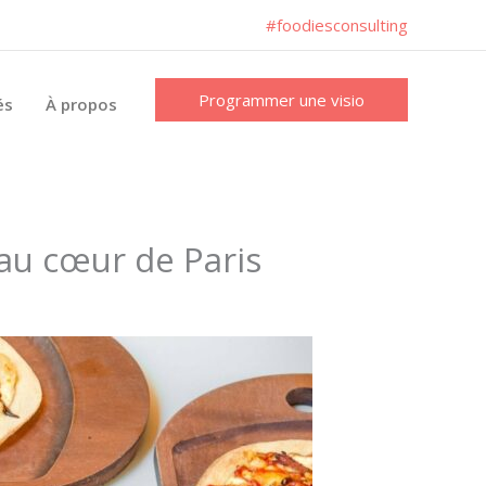
#foodiesconsulting
Programmer une visio
és
À propos
au cœur de Paris