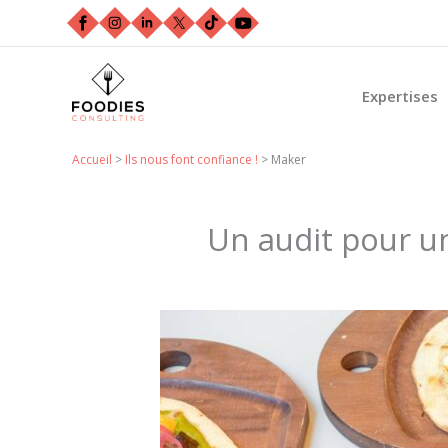
Aller
au
contenu
Expertises
Accueil
>
Ils nous font confiance !
>
Maker
Un audit pour u