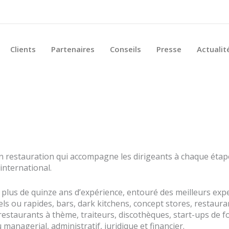
Clients
Partenaires
Conseils
Presse
Actualit
en restauration qui accompagne les dirigeants à chaque étape
international.
 plus de quinze ans d’expérience, entouré des meilleurs expe
ls ou rapides, bars, dark kitchens, concept stores, restauran
taurants à thème, traiteurs, discothèques, start-ups de foo
anagerial, administratif, juridique et financier.