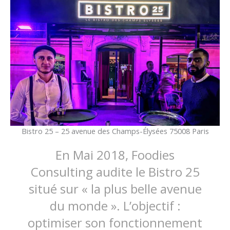
Bistro 25 – 25 avenue des Champs-Élysées 75008 Paris
En Mai 2018, Foodies
Consulting audite le Bistro 25
situé sur « la plus belle avenue
du monde ». L’objectif :
optimiser son fonctionnement