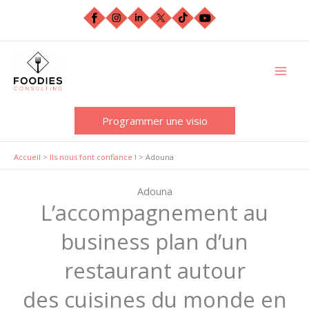
Aller
au
contenu
Programmer une visio
Accueil
>
Ils nous font confiance !
>
Adouna
Adouna
L’accompagnement au
business plan d’un
restaurant autour
des cuisines du monde en