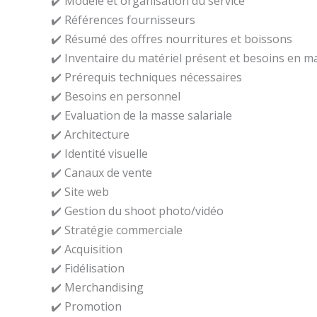
✔️ Modèle et organisation du service
✔️ Références fournisseurs
✔️ Résumé des offres nourritures et boissons
✔️ Inventaire du matériel présent et besoins en m
✔️ Prérequis techniques nécessaires
✔️ Besoins en personnel
✔️ Evaluation de la masse salariale
✔️ Architecture
✔️ Identité visuelle
✔️ Canaux de vente
✔️ Site web
✔️ Gestion du shoot photo/vidéo
✔️ Stratégie commerciale
✔️ Acquisition
✔️ Fidélisation
✔️ Merchandising
✔️ Promotion