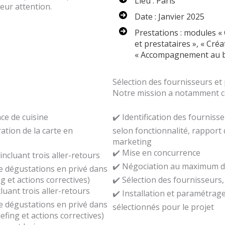
Lieu : Paris
eur attention.
Date : Janvier 2025
Prestations : modules « 
et prestataires », « Cré
« Accompagnement au bus
Sélection des fournisseurs et
Notre mission a notamment co
ace de cuisine
✔️ Identification des fourniss
ration de la carte en
selon fonctionnalité, rapport 
marketing
✔️ Mise en concurrence
(incluant trois aller-retours
✔️ Négociation au maximum de
e dégustations en privé dans
ng et actions correctives)
✔️ Sélection des fournisseurs,
cluant trois aller-retours
✔️ Installation et paramétrage
e dégustations en privé dans
sélectionnés pour le projet
iefing et actions correctives)