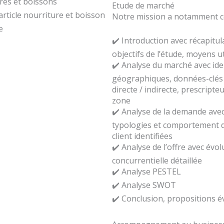
ures et boissons
Etude de marché
rticle nourriture et boisson
Notre mission a notamment co
e
✔️ Introduction avec récapitulat
objectifs de l’étude, moyens u
✔️ Analyse du marché avec ide
géographiques, données-clés q
directe / indirecte, prescripte
zone
✔️ Analyse de la demande ave
typologies et comportement de
client identifiées
✔️ Analyse de l’offre avec évo
concurrentielle détaillée
✔️ Analyse PESTEL
✔️ Analyse SWOT
✔️ Conclusion, propositions é