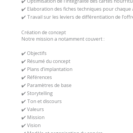
✔️ Optimisation de l’intégralité des cartes nourrit
✔️ Elaboration des fiches techniques pour chaque a
✔️ Travail sur les leviers de différentiation de l’offr
Création de concept
Notre mission a notamment couvert :
✔️ Objectifs
✔️ Résumé du concept
✔️ Plans d’implantation
✔️ Références
✔️ Paramètres de base
✔️ Storytelling
✔️ Ton et discours
✔️ Valeurs
✔️ Mission
✔️ Vision