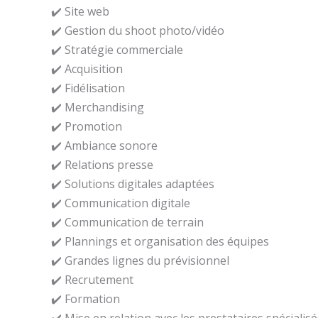
✔️ Site web
✔️ Gestion du shoot photo/vidéo
✔️ Stratégie commerciale
✔️ Acquisition
✔️ Fidélisation
✔️ Merchandising
✔️ Promotion
✔️ Ambiance sonore
✔️ Relations presse
✔️ Solutions digitales adaptées
✔️ Communication digitale
✔️ Communication de terrain
✔️ Plannings et organisation des équipes
✔️ Grandes lignes du prévisionnel
✔️ Recrutement
✔️ Formation
✔️ Mise en relation avec les prestataires spécialis