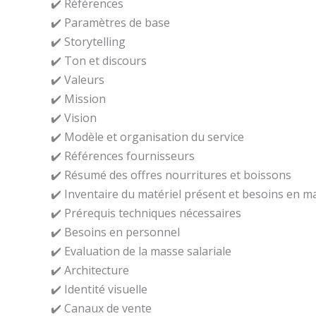
✔️ Références
✔️ Paramètres de base
✔️ Storytelling
✔️ Ton et discours
✔️ Valeurs
✔️ Mission
✔️ Vision
✔️ Modèle et organisation du service
✔️ Références fournisseurs
✔️ Résumé des offres nourritures et boissons
✔️ Inventaire du matériel présent et besoins en m
✔️ Prérequis techniques nécessaires
✔️ Besoins en personnel
✔️ Evaluation de la masse salariale
✔️ Architecture
✔️ Identité visuelle
✔️ Canaux de vente