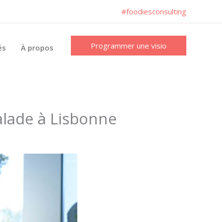
#foodiesconsulting
Programmer une visio
és
À propos
alade à Lisbonne