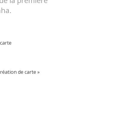
 de la première
nha.
 carte
réation de carte »