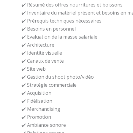
✔️ Résumé des offres nourritures et boissons
✔️ Inventaire du matériel présent et besoins en m
✔️ Prérequis techniques nécessaires
✔️ Besoins en personnel
✔️ Evaluation de la masse salariale
✔️ Architecture
✔️ Identité visuelle
✔️ Canaux de vente
✔️ Site web
✔️ Gestion du shoot photo/vidéo
✔️ Stratégie commerciale
✔️ Acquisition
✔️ Fidélisation
✔️ Merchandising
✔️ Promotion
✔️ Ambiance sonore
✔️ Relations presse