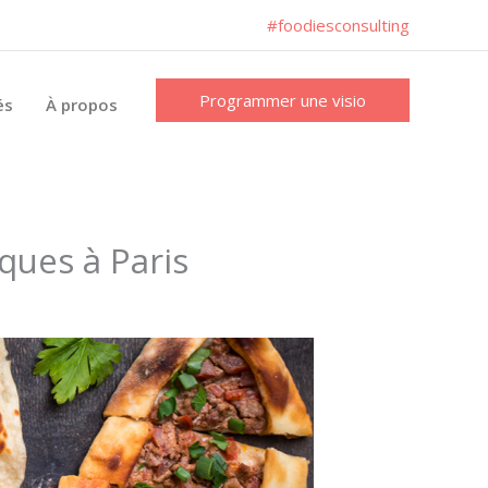
#foodiesconsulting
Programmer une visio
és
À propos
ques à Paris