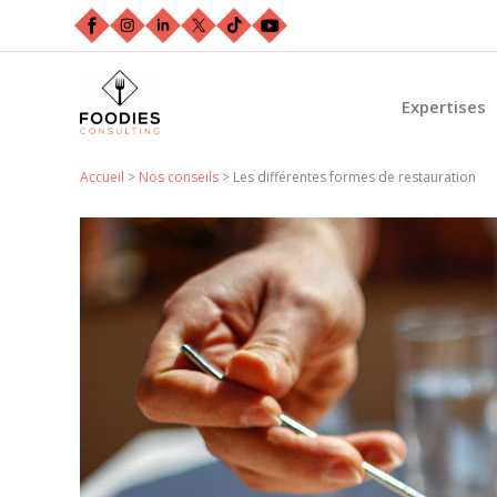
Aller
au
contenu
Expertises
Accueil
>
Nos conseils
>
Les différentes formes de restauration