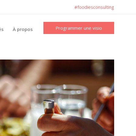
#foodiesconsulting
Programmer une visio
és
À propos