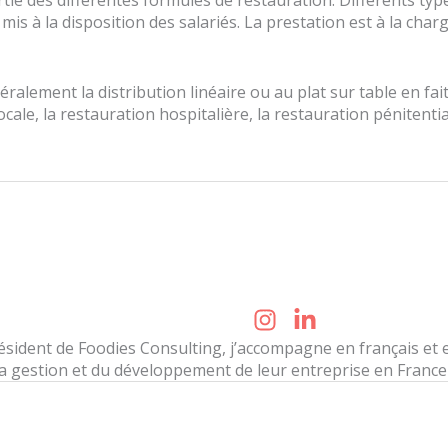
rtie des différentes formules de restauration. Différents t
mis à la disposition des salariés. La prestation est à la cha
ralement la distribution linéaire ou au plat sur table en fait
locale, la restauration hospitalière, la restauration pénitenti
ésident de Foodies Consulting, j’accompagne en français et
la gestion et du développement de leur entreprise en France e