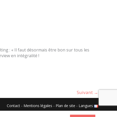
ing : « Il faut désormais être bon sur tous les
view en intégralité !
Suivant
→
Contact
-
Mentions légales
-
Plan de site
-
Langues