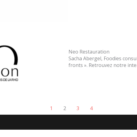
Neo Restauration
Sacha Abergel, Foodies consult
fronts ». Retrouvez notre inter
1
2
3
4