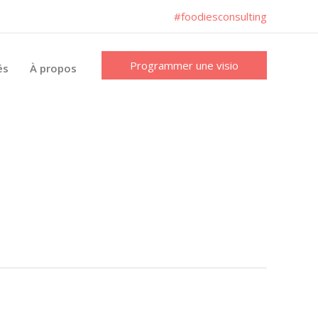
#foodiesconsulting
Programmer une visio
és
À propos